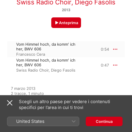
Swiss Radio Choir
,
Diego Fasolis
2013
Anteprima
Vom Himmel hoch, da komm' ich
her, BWV 606
0:54
Francesco Cera
Vom Himmel hoch, da komm' ich
her, BWV 606
0:47
Swiss Radio Choir
,
Diego Fasolis
7 marzo 2013

2 tracce, 1 minuto

℗ 2013 Brilliant Classics
Scegli un altro paese per vedere i contenuti
specifici per l’area in cui ti trovi
Dall’album
United States
Continua