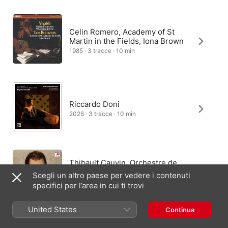
Celin Romero, Academy of St
Martin in the Fields, Iona Brown
1985 · 3 tracce · 10 min
Riccardo Doni
2026 · 3 tracce · 10 min
Thibault Cauvin, Orchestre de
chambre de Paris, Julien
Scegli un altro paese per vedere i contenuti
Masmondet
specifici per l’area in cui ti trovi
2016 · 3 tracce · 10 min
United States
Continua