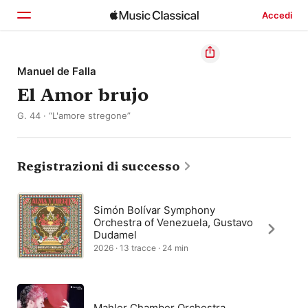
Accedi
Home
Manuel de Falla
El Amor brujo
Scopri
G. 44 · “L'amore stregone”
Cerca
Registrazioni di successo
Simón Bolívar Symphony
Orchestra of Venezuela, Gustavo
Dudamel
2026 · 13 tracce · 24 min
Mahler Chamber Orchestra,