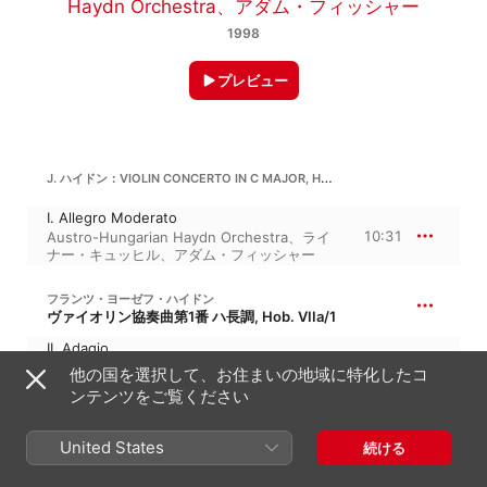
Haydn Orchestra
、
アダム・フィッシャー
1998
プレビュー
J. ハイドン：VIOLIN CONCERTO IN C MAJOR, HOB.VIIA:1
I. Allegro Moderato
10:31
Austro-Hungarian Haydn Orchestra
、
ライ
ナー・キュッヒル
、
アダム・フィッシャー
フランツ・ヨーゼフ・ハイドン
ヴァイオリン協奏曲第1番 ハ長調, Hob. VIIa/1
II. Adagio
5:36
Austro-Hungarian Haydn Orchestra
、
アダ
他の国を選択して、お住まいの地域に特化したコ
ム・フィッシャー
、
ライナー・キュッヒル
ンテンツをご覧ください
J. ハイドン：VIOLIN CONCERTO IN C MAJOR, HOB.VIIA:1
United States
続ける
III. Finale. Presto