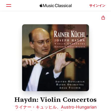
サインイン
ホーム
見つける
検索
Haydn: Violin Concertos
ライナー・キュッヒル
、
Austro-Hungarian