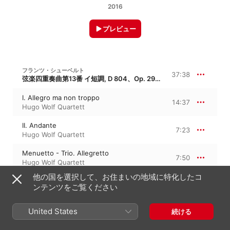
2016
プレビュー
フランツ・シューベルト
37:38
弦楽四重奏曲第13番 イ短調, D 804、Op. 29、“ロザムンデ”
I. Allegro ma non troppo
14:37
Hugo Wolf Quartett
II. Andante
7:23
Hugo Wolf Quartett
Menuetto - Trio. Allegretto
7:50
Hugo Wolf Quartett
他の国を選択して、お住まいの地域に特化したコ
IV. Allegro moderato
7:47
ンテンツをご覧ください
Hugo Wolf Quartett
United States
続ける
GAWLICK