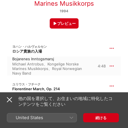
Marines Musikkorps
1994
プレビュー
ヨハン・ハルヴォルセン
ロシア貴族の入場
Bojarenes Inntogsmarsj
Michael Antrobus
、
Kongelige Norske
4:48
Marines Musikkorps
、
Royal Norwegian
Navy Band
ユリウス・フチーク
Florentiner March, Op. 214
Florentinermarsj
他の国を選択して、お住まいの地域に特化したコ
Kongelige Norske Marines Musikkorps
、
ンテンツをご覧ください
5:43
Michael Antrobus
、
Royal Norwegian
Navy Band
United States
続ける
タイケ