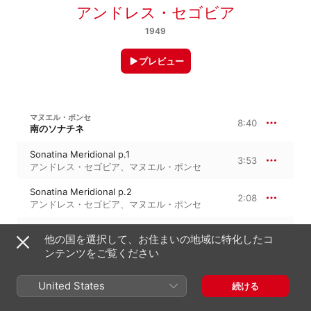
アンドレス・セゴビア
1949
プレビュー
マヌエル・ポンセ
8:40
南のソナチネ
Sonatina Meridional p.1
3:53
アンドレス・セゴビア
、
マヌエル・ポンセ
Sonatina Meridional p.2
2:08
アンドレス・セゴビア
、
マヌエル・ポンセ
Sonatina Meridional p.3
2:38
他の国を選択して、お住まいの地域に特化したコ
アンドレス・セゴビア
、
マヌエル・ポンセ
ンテンツをご覧ください
ホアキン・ロドリーゴ
United States
続ける
組曲『ソレリアーナ』
Fandango