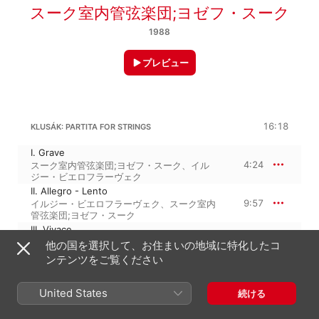
スーク室内管弦楽団;ヨゼフ・スーク
1988
プレビュー
16:18
KLUSÁK: PARTITA FOR STRINGS
I. Grave
4:24
スーク室内管弦楽団;ヨゼフ・スーク
、
イル
ジー・ビエロフラーヴェク
II. Allegro - Lento
9:57
イルジー・ビエロフラーヴェク
、
スーク室内
管弦楽団;ヨゼフ・スーク
III. Vivace
1:55
スーク室内管弦楽団;ヨゼフ・スーク
、
イル
他の国を選択して、お住まいの地域に特化したコ
ジー・ビエロフラーヴェク
ンテンツをご覧ください
9:56
ルーカス：CONCERTO GROSSO, OP. 36
United States
続ける
I. Animato