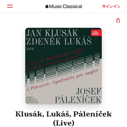
サインイン
ホーム
見つける
検索
Klusák, Lukáš, Páleníček
(Live)