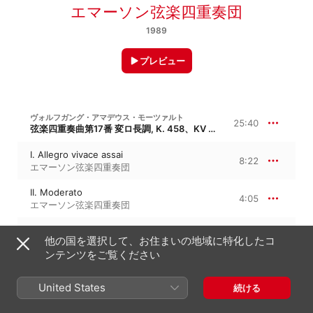
エマーソン弦楽四重奏団
1989
プレビュー
ヴォルフガング・アマデウス・モーツァルト
25:40
弦楽四重奏曲第17番 変ロ長調, K. 458、KV 458、“ハイドン四重奏曲第4番「狩り」”
I. Allegro vivace assai
8:22
エマーソン弦楽四重奏団
II. Moderato
4:05
エマーソン弦楽四重奏団
III. Adagio
7:05
他の国を選択して、お住まいの地域に特化したコ
エマーソン弦楽四重奏団
ンテンツをご覧ください
IV. Allegro assai
6:06
エマーソン弦楽四重奏団
United States
続ける