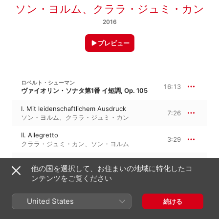
ソン・ヨルム
、
クララ・ジュミ・カン
2016
プレビュー
ロベルト・シューマン
16:13
ヴァイオリン・ソナタ第1番 イ短調, Op. 105
I. Mit leidenschaftlichem Ausdruck
7:26
ソン・ヨルム
、
クララ・ジュミ・カン
II. Allegretto
3:29
クララ・ジュミ・カン
、
ソン・ヨルム
III. Lebhaft
5:17
他の国を選択して、お住まいの地域に特化したコ
ソン・ヨルム
、
クララ・ジュミ・カン
ンテンツをご覧ください
クララ・シューマン
9:44
United States
続ける
3つのロマンス, Op. 22