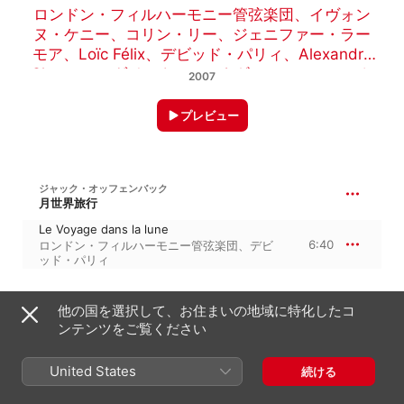
ロンドン・フィルハーモニー管弦楽団
、
イヴォン
ヌ・ケニー
、
コリン・リー
、
ジェニファー・ラー
モア
、
Loïc Félix
、
デビッド・パリィ
、
Alexandra
Sherman
、
ダイアナ・モンタギュー
、
ローラ・ク
2007
レイクム
、
Andre Cognet
、
MARK LE BROCQ
、
Cassandre Berthon
、
エリザベス・ヴィダル
、
プレビュー
Mark Wilde
、
マーク・ストーン
、
アレステア・マ
イルズ
ジャック・オッフェンバック
月世界旅行
Le Voyage dans la lune
6:40
ロンドン・フィルハーモニー管弦楽団
、
デビ
ッド・パリィ
オッフェンバック：GENEVIEVE DE BRABANT
他の国を選択して、お住まいの地域に特化したコ
ンテンツをご覧ください
Rondo du pate
Cassandre Berthon
、
ロンドン・フィルハ
3:34
ーモニー管弦楽団
、
Geoffrey Mitchell
United States
続ける
Choir
、
デビッド・パリィ