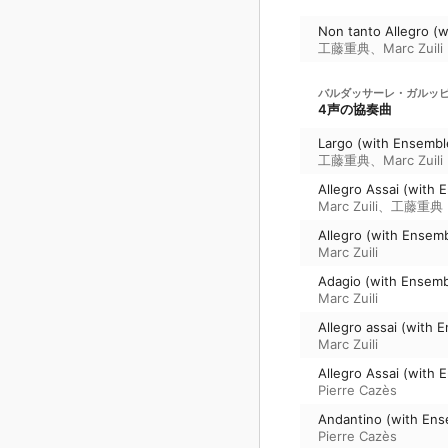
Non tanto Allegro (
工藤重典
、
Marc Zuili
バルダッサーレ・ガルッ
4声の協奏曲
Largo (with Ensembl
工藤重典
、
Marc Zuili
Allegro Assai (with
Marc Zuili
、
工藤重典
Allegro (with Ensem
Marc Zuili
Adagio (with Ensemb
Marc Zuili
Allegro assai (with 
Marc Zuili
Allegro Assai (with
Pierre Cazès
Andantino (with Ens
Pierre Cazès