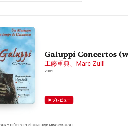
Galuppi Concertos (
工藤重典
、
Marc Zuili
2002
プレビュー
 2 FLÛTES EN RÉ MINEUR/D MINOR/D-MOLL