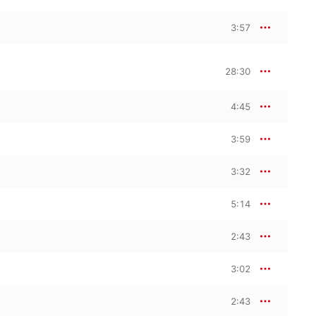
3:57
28:30
4:45
3:59
3:32
5:14
2:43
3:02
2:43