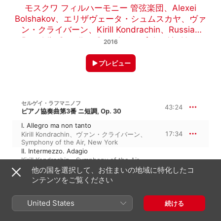
モスクワ フィルハーモニー 管弦楽団
、
Alexei
Bolshakov
、
エリザヴェータ・シュムスカヤ
、
ヴァ
ン・クライバーン
、
Kirill Kondrachin
、
Russian
Republic Capella
、
Symphony of the Air, New
2016
York
、
ミハイル・ドヴェンマン
プレビュー
セルゲイ・ラフマニノフ
43:24
ピアノ協奏曲第3番 ニ短調, Op. 30
I. Allegro ma non tanto
17:34
Kirill Kondrachin
、
ヴァン・クライバーン
、
Symphony of the Air, New York
II. Intermezzo. Adagio
Kirill Kondrachin
、
Symphony of the Air,
10:36
New York
、
Russian Republic Capella
、
ヴ
他の国を選択して、お住まいの地域に特化したコ
ァン・クライバーン
ンテンツをご覧ください
III. Finale. Alla breve
15:13
Symphony of the Air, New York
、
Kirill
Kondrachin
、
ヴァン・クライバーン
United States
続ける