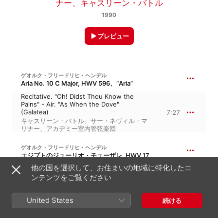
ナー
、
キャスリーン・バトル
1990
プレビュー
ゲオルク・フリードリヒ・ヘンデル
Aria No. 10 C Major, HWV 596、“Aria”
Recitative. "Oh! Didst Thou Know the
Pains" - Air. "As When the Dove"
(Galatea)
7:27
キャスリーン・バトル
、
サー・ネヴィル・マ
リナー
、
アカデミー室内管弦楽団
ゲオルク・フリードリヒ・ヘンデル
エジプトのジューリオ・チェーザレ, HWV 17
他の国を選択して、お住まいの地域に特化したコ
Recitativo. "E pur così in un giorno" - Aria.
"Piangerò la sorte mia" (Cleopatra)
ンテンツをご覧ください
6:29
サー・ネヴィル・マリナー
、
アカデミー室内
管弦楽団
、
キャスリーン・バトル
United States
続ける
ゲオルク・フリードリヒ・ヘンデル