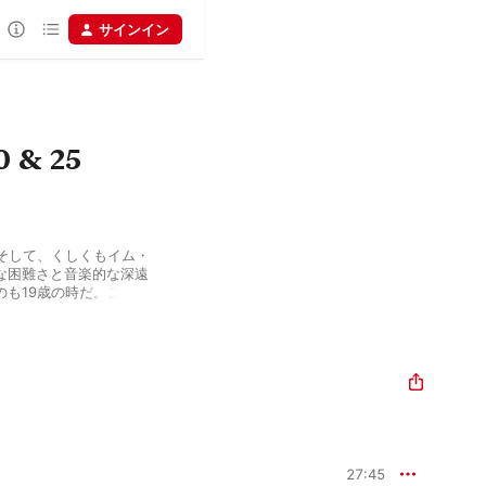
サインイン
0 & 25
そして、くしくもイム・
な困難さと音楽的な深遠
も19歳の時だ。この韓
から成る二つの練習曲集
不敵な妙技と、彼の3倍く
入れるような成熟さとを
クールにおいて史上最年少
は、ショーマンシップと
レーション、絶妙なレガ
奏をするピアニストだ。
27:45
個性的な表現に生かされ