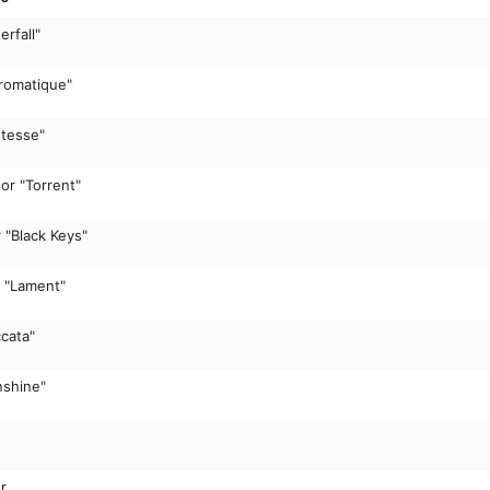
ている。

erfall"
「ショパンのエチュードは、いつかは越えなけれ
彼はApple Music Classicalに語る。「レ
に完璧でなければならないという強迫観念があり
hromatique"
音は風に揺れる木の葉のようなもので、自然その
べきだと思うのです。ショパンはこれらの曲で人
stesse"
り越えて、別のレベルに到達したような気がします
イムは、特定の曲に注目するのではなく、練習曲
or "Torrent"
る。「これは“インスタント”な音楽ではないので
りません。すべての物語の細部にまで耳を傾ける
にとって出産とは、この世で最も大切で美しいも
 "Black Keys"
持ちでこのレコーディングを行いました。もちろ
んあるのですが、このアルバムは私の息子のよう
r "Lament"
あるすべてが私にとって大切なものだと胸を張って
イムは過去の偉大なショパン作品の録音を聴いて
ccata"
たのだろうか？「過去のどんな演奏や録音よりも
を受けました」と彼は答える。「この山を越えて
先のさらに別の山と向き合うという私の意志です
nshine"
r