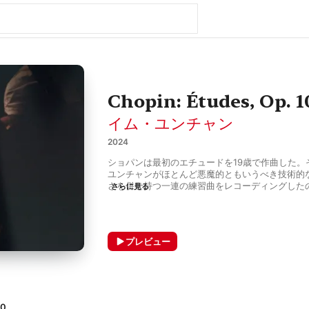
Chopin: Études, Op. 1
イム・ユンチャン
2024
ショパンは最初のエチュードを19歳で作曲した。
ユンチャンがほとんど悪魔的ともいうべき技術的
さを併せ持つ一連の練習曲をレコーディングしたの
さらに見る
国人ピアニストの、ショパンによるそれぞれ12曲
に対するビジョンは、若い演奏家ならではの大胆
らいの年齢の演奏家たちが長い時間をかけて手に
兼ね備えている。

プレビュー
2022年のヴァン・クライバーン国際ピアノコン
で優勝を果たし、一躍世界的名声を獲得したイム
芸術性、繊細なボイシングと精緻なアーティキュ
ートと魅惑的な強弱の表現が強力に融合された演
そして、これらの要素のすべてが、その際立って
10