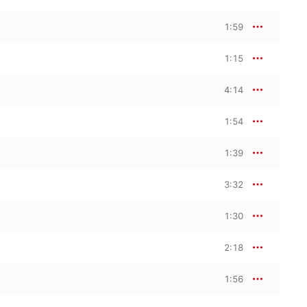
1:59
ばならない山でした」と
コーディングに際しては、技術的
ました。でも、すべての
1:15
もののように美しくある
間が到達できる限界を乗
」

4:14
集全体に浸ることを勧め
1:54
、1曲だけを強調したくあ
べきだと思います。母親
のでしょう。私も同じ気
1:39
ん、至らない点もたくさ
なものなのです。ここに
言えます」

3:32
インスピレーションを得
、自分の意志に最も影響
1:30
別の山と向き合い、その
」
2:18
1:56