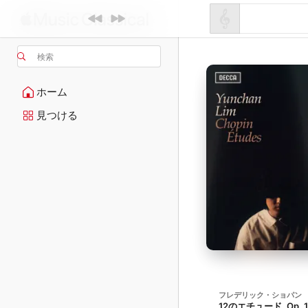
検索
ホーム
見つける
フレデリック・ショパン
12のエチュード, Op. 