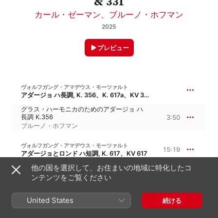
& 331
カール・ゼーマン
、
ブルーノ・ホフマン
2025
プレビュー
ヴォルフガング・アマデウス・モーツァルト
アダージョ ハ長調, K. 356、K. 617a、KV 356、KV 617a
グラス・ハーモニカのためのアダージョ ハ
長調 K.356
3:50
ブルーノ・ホフマン
ヴォルフガング・アマデウス・モーツァルト
15:19
アダージョとロンド ハ短調, K. 617、KV 617
アダージョ
他の国を選択して、お住まいの地域に特化したコ
ブルーノ・ホフマン
、
グスタフ・シェック
、
ンテンツをご覧ください
6:09
ヘルムート・ヴィンシャーマン
、
アウグス
ト・ヴェンツィンガー
、
エミール・ザイラー
ロンド
United States
続ける
アウグスト・ヴェンツィンガー
、
ブルーノ・
9:10
ホフマン
、
グスタフ・シェック
、
ヘルムー