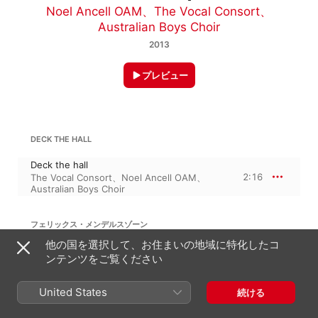
Noel Ancell OAM
、
The Vocal Consort
、
Australian Boys Choir
2013
プレビュー
DECK THE HALL
Deck the hall
2:16
The Vocal Consort
、
Noel Ancell OAM
、
Australian Boys Choir
フェリックス・メンデルスゾーン
他の国を選択して、お住まいの地域に特化したコ
Hark! The herald angels sing
ンテンツをご覧ください
3:08
Australian Boys Choir
、
Noel Ancell
OAM
、
The Vocal Consort
United States
続ける
マック・ウィルバーグ
伝承：ディンドン空高く