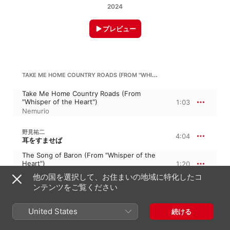
2024
プレビュー
TAKE ME HOME COUNTRY ROADS (FROM "WHISPER OF THE HEART")
Take Me Home Country Roads (From
"Whisper of the Heart")
1:03
Nemurio
野見祐二
4:04
耳をすませば
The Song of Baron (From "Whisper of the
Heart")
1:20
Nemurio
他の国を選択して、お住まいの地域に特化したコ
Forest of Anxiety (From "Whisper of the
ンテンツをご覧ください
Heart")
1:30
Nemurio
United States
続ける
Canon (From "Whisper of the Heart")
1:13
Nemurio