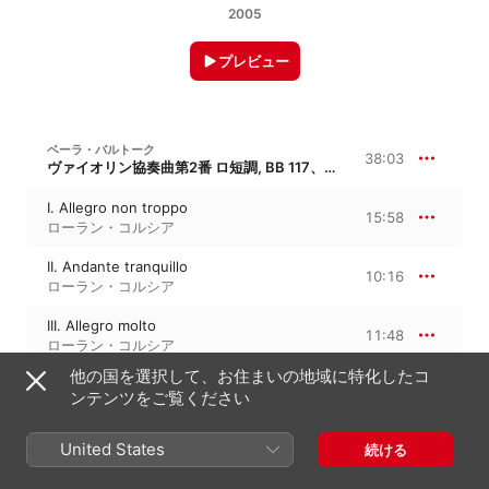
2005
プレビュー
ベーラ・バルトーク
38:03
ヴァイオリン協奏曲第2番 ロ短調, BB 117、Sz. 112
I. Allegro non troppo
15:58
ローラン・コルシア
II. Andante tranquillo
10:16
ローラン・コルシア
III. Allegro molto
11:48
ローラン・コルシア
他の国を選択して、お住まいの地域に特化したコ
ンテンツをご覧ください
ベーラ・バルトーク
16:18
コントラスツ, BB 116、Sz. 111
United States
続ける
I. Verbunkos (Recruiting Dance)
5:11
ローラン・コルシア