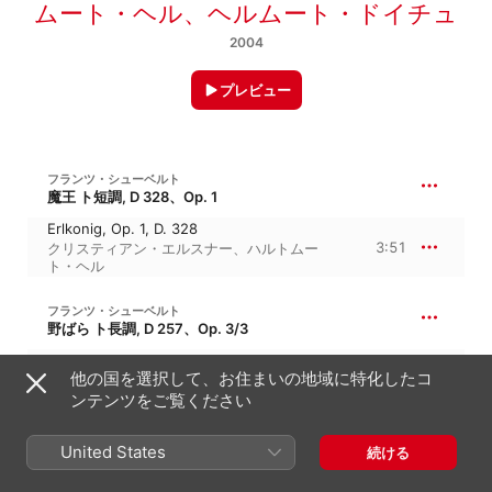
ムート・ヘル
、
ヘルムート・ドイチュ
2004
プレビュー
フランツ・シューベルト
魔王 ト短調, D 328、Op. 1
Erlkonig, Op. 1, D. 328
3:51
クリスティアン・エルスナー
、
ハルトムー
ト・ヘル
フランツ・シューベルト
野ばら ト長調, D 257、Op. 3/3
Heidenroslein, Op. 3, No. 3, D. 257
他の国を選択して、お住まいの地域に特化したコ
1:55
ペーター・シュライアー
、
コンラート・ラゴ
スニヒ
、
Studio ensemble
ンテンツをご覧ください
フランツ・シューベルト
United States
続ける
夜と夢 ロ長調, D 827、Op. 43/2