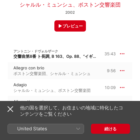
シャルル・ミュンシュ
、
ボストン交響楽団
2002
プレビュー
アントニン・ドヴォルザーク
35:43
交響曲第8番 ト長調, B 163、Op. 88、“イギリス”
Allegro con brio
9:56
ボストン交響楽団
、
シャルル・ミュンシュ
Adagio
10:09
シャルル・ミュンシュ
、
ボストン交響楽団
Allegretto grazioso
6:14
シャルル・ミュンシュ
、
ボストン交響楽団
他の国を選択して、お住まいの地域に特化したコ
ンテンツをご覧ください
Allegro ma non troppo
9:22
ボストン交響楽団
、
シャルル・ミュンシュ
United States
続ける
アントニン・ドヴォルザーク