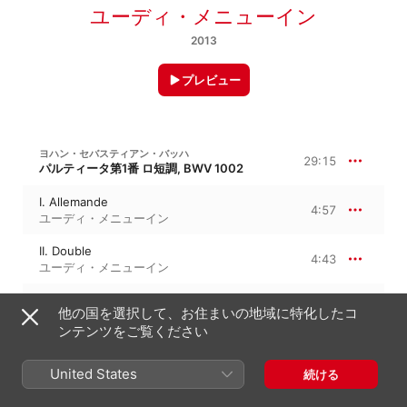
ユーディ・メニューイン
2013
プレビュー
ヨハン・セバスティアン・バッハ
29:15
パルティータ第1番 ロ短調, BWV 1002
I. Allemande
4:57
ユーディ・メニューイン
II. Double
4:43
ユーディ・メニューイン
III. Courante
3:12
他の国を選択して、お住まいの地域に特化したコ
ユーディ・メニューイン
ンテンツをご覧ください
IV. Double
3:15
ユーディ・メニューイン
United States
続ける
V. Sarabande
3:32