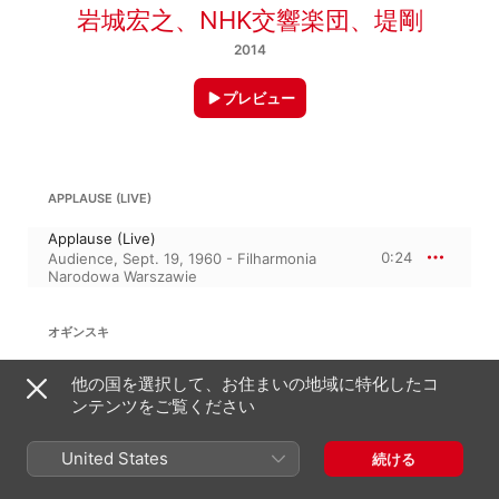
岩城宏之
、
NHK交響楽団
、
堤剛
2014
プレビュー
APPLAUSE (LIVE)
Applause (Live)
0:24
Audience, Sept. 19, 1960 - Filharmonia
Narodowa Warszawie
オギンスキ
ポーランド共和国国歌 「ドンブロフスキの
他の国を選択して、お住まいの地域に特化したコ
マズルカ」 (Live)
0:37
ンテンツをご覧ください
NHK交響楽団
、
岩城宏之
United States
続ける
林 広守