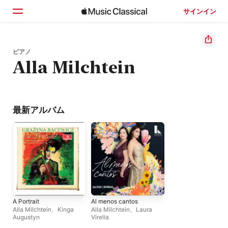
サインイン
ホーム
ピアノ
Alla Milchtein
見つける
検索
最新アルバム
A Portrait
Al menos cantos
Alla Milchtein
、
Kinga
Alla Milchtein
、
Laura
Augustyn
Virella