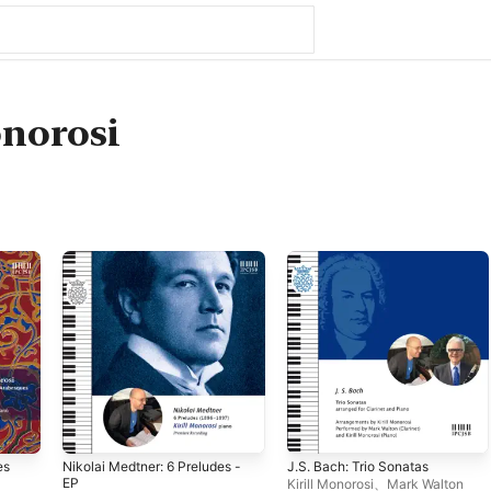
onorosi
es
Nikolai Medtner: 6 Preludes -
J.S. Bach: Trio Sonatas
EP
Kirill Monorosi
、
Mark Walton