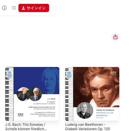
サインイン
J.S. Bach: Trio Sonatas /
Ludwig van Beethoven -
J. 
Schafe können friedlich
Diabelli Variationen Op. 120
Kla