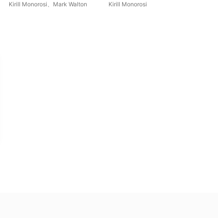
weiden BWV 208
Sin
Kirill Monorosi
、
Mark Walton
Kirill Monorosi
Kir