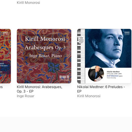
Kirill Monorosi
es
Kirill Monorosi: Arabesques,
Nikolai Medtner: 6 Preludes -
Op. 3 - EP
EP
Inge Rosar
Kirill Monorosi