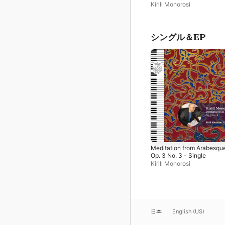
Kirill Monorosi
シングル＆EP
Meditation from Arabesqu
Op. 3 No. 3 - Single
Kirill Monorosi
日本
English (US)