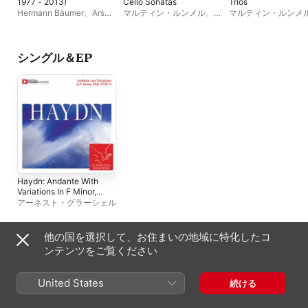
1977 - 2013)
Cello Sonatas
Trios
Hermann Bäumer
、
Ars
マルティン・ルンメル
、
ア
マルティン・ルンメ
Nova Ensemble
ーネスト・グラーシェル
ーネスト・グラーシ
N"urnberg
、
Werner
Günter Schraml
Heider
シングル＆EP
Haydn: Andante With
Variations In F Minor,
Hob. Xvii:6
アーネスト・グラーシェル
他の国を選択して、お住まいの地域に特化したコ
その他のアーティスト
ンテンツをご覧ください
United States
続ける