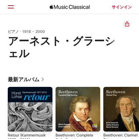
サインイン
ホーム
ピアノ · 1918 - 2000
アーネスト・グラーシ
見つける
ェル
検索
最新アルバム
Retour (Kammermusik
Beethoven: Complete
Beethoven: Clarinet