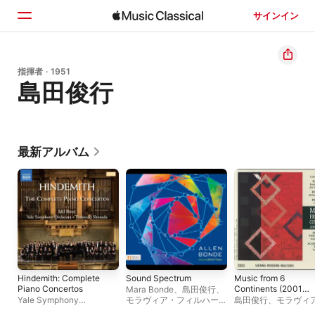
サインイン
ホーム
指揮者 · 1951
島田俊行
見つける
検索
最新アルバム
Hindemith: Complete
Sound Spectrum
Music from 6
Piano Concertos
Continents (2001
Mara Bonde
、
島田俊行
、
Series)
Yale Symphony
モラヴィア・フィルハーモ
島田俊行
、
モラヴィ
Orchestra
、
島田俊行
、
イ
ニー管弦楽団
、
アレン・ボ
ィルハーモニー管弦