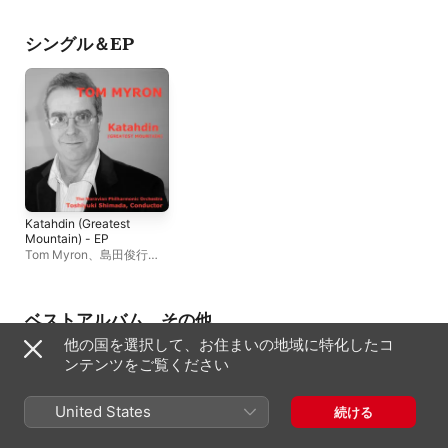
ディル・ビレット
ンド
Zerotin Academic Ch
Jiri Vydra
シングル＆EP
Katahdin (Greatest
Mountain) - EP
Tom Myron
、
島田俊行
、
The Moravian
Philharmonic
ベストアルバム、その他
他の国を選択して、お住まいの地域に特化したコ
ンテンツをご覧ください
United States
続ける