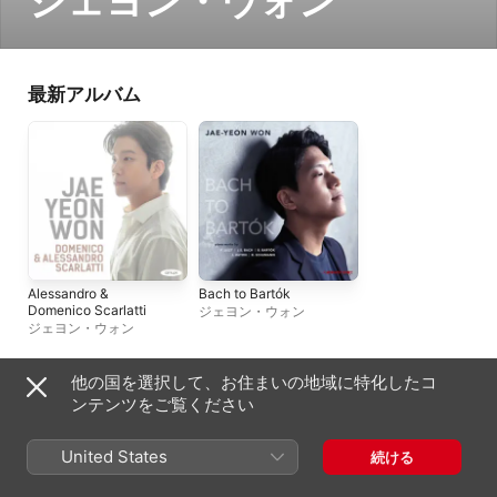
ジェヨン・ウォン
最新アルバム
Alessandro &
Bach to Bartók
Domenico Scarlatti
ジェヨン・ウォン
ジェヨン・ウォン
他の国を選択して、お住まいの地域に特化したコ
日本
ンテンツをご覧ください
English (US)
Copyright © 2026
Apple Inc.
All rights reserved.
United States
続ける
インターネットサービス利用規約
Apple Musicとプライバシー
Cookieに関する警告
サポート
フィードバック