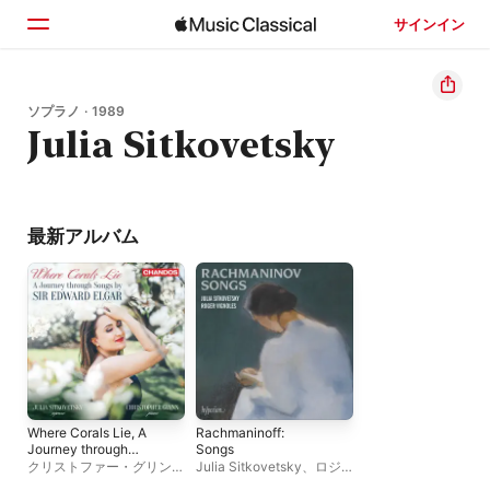
サインイン
ホーム
ソプラノ · 1989
Julia Sitkovetsky
見つける
検索
最新アルバム
Where Corals Lie, A
Rachmaninoff:
Journey through
Songs
Songs by Sir Edward
クリストファー・グリン
、
Julia Sitkovetsky
、
ロジ
Elgar
Julia Sitkovetsky
ャー・ヴィニョールズ