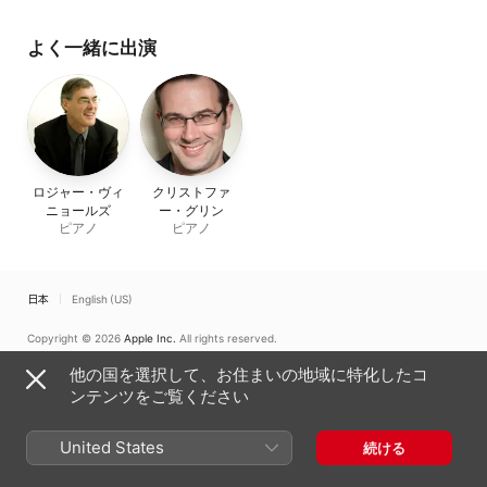
よく一緒に出演
ロジャー・ヴィ
クリストファ
ニョールズ
ー・グリン
ピアノ
ピアノ
日本
English (US)
Copyright © 2026
Apple Inc.
All rights reserved.
インターネットサービス利用規約
Apple Musicとプライバシー
他の国を選択して、お住まいの地域に特化したコ
Cookieに関する警告
サポート
フィードバック
ンテンツをご覧ください
United States
続ける