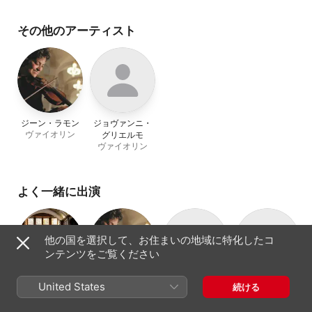
Centuries
Centuries
ュリアン
、
フランソワ・ラ
ワ・ラザレヴィチ
ザレヴィチ
その他のアーティスト
ジーン・ラモン
ジョヴァンニ・
ヴァイオリン
グリエルモ
ヴァイオリン
よく一緒に出演
他の国を選択して、お住まいの地域に特化したコ
ンテンツをご覧ください
TAFELMUSIK
ジーン・ラモン
イングリッド・
ブルーノ・ヴァ
United States
続ける
バロックオーケ
ヴァイオリン
マシューズ
イル
ストラ
ヴァイオリン
指揮者