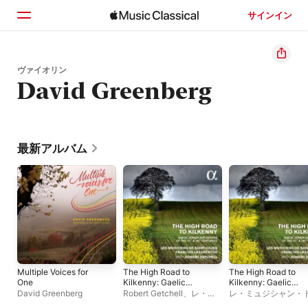
サインイン
ホーム
ヴァイオリン
David Greenberg
見つける
検索
最新アルバム
Multiple Voices for
The High Road to
The High Road to
One
Kilkenny: Gaelic
Kilkenny: Gaelic
Songs and Dances of
Songs and Dances o
David Greenberg
Robert Getchell
、
レ・ミ
レ・ミュジシャン・
the 17th & 18th
the 17th & 18th
ュジシャン・ド・サン=ジ
ン=ジュリアン
、
フ