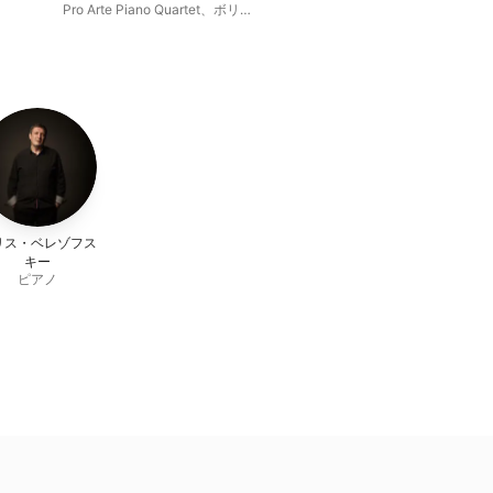
Quintet in C Major
Pro Arte Piano Quartet
、
ボリ
ス・ベレゾフスキー
、
Hamish
Milne
リス・ベレゾフス
キー
ピアノ