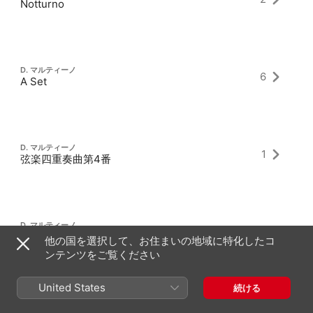
Notturno
D. マルティーノ
6
A Set
D. マルティーノ
1
弦楽四重奏曲第4番
D. マルティーノ
1
三重協奏曲
他の国を選択して、お住まいの地域に特化したコ
ンテンツをご覧ください
United States
続ける