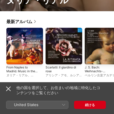
ヌリア・リアル
最新アルバム
From Naples to
Scarlatti: Il giardino di
J. S. Bach:
Madrid. Music in the
rose
Weihnachts-
Kingdom of Naples
Magnificat - G. F.
ヌリア・リアル
、
アリシア・アモ
、
ルシアー
ベルリン古楽アカデ
and at the Spanish
Handel: Utrecht Te
ArteMandoline
ナ・マンチーニ
、
ホセ・コ
RIAS室内合唱団
、
ジ
Court
Deum
カ・ローザ
、
ビクトル・ソ
ティン・ドイル
ルド
、
ラ・リティラータ
、
他の国を選択して、お住まいの地域に特化したコ
ホセチュ・オブレゴン
、
ヌ
ライブアルバム
ンテンツをご覧ください
リア・リアル
United States
続ける