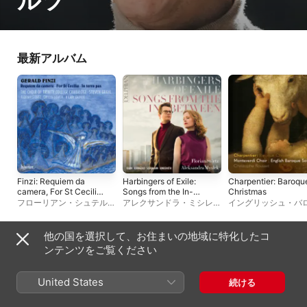
ルツ
最新アルバム
Finzi: Requiem da
Harbingers of Exile:
Charpentier: Baroqu
camera, For St Cecilia
Songs from the In-
Christmas
& In terra pax
Between
フローリアン・シュテル
アレクサンドラ・ミシレ
イングリッシュ・バ
ツ
、
グウィリム・ボウエ
ク
、
フローリアン・シュテ
ク・ソロイスツ
、
モ
ン
、
ヒラリー・クローニ
ルツ
ェルディ合唱団
、
ク
ン
、
スティーヴン・グラー
フ・ルセ
他の国を選択して、お住まいの地域に特化したコ
ル
、
トリニティ・カレッジ
同じタイプのアーティスト
ンテンツをご覧ください
混声合唱団
United States
続ける