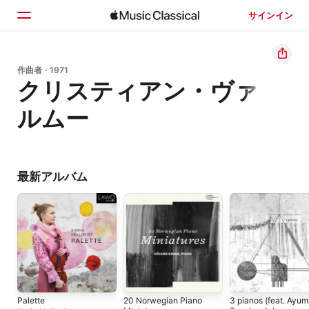
サインイン
ホーム
作曲者 · 1971
クリスティアン・ヴァ
見つける
ルムー
検索
最新アルバム
Palette
20 Norwegian Piano
3 pianos (feat. Ayum