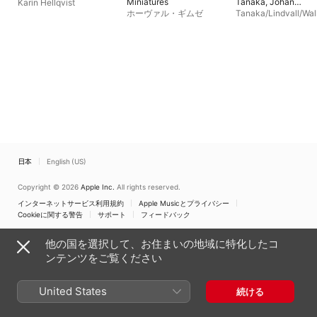
Miniatures
Tanaka, Johan
Karin Hellqvist
Lindvall & Christian
ホーヴァル・ギムゼ
Tanaka/Lindvall/Wal
Wallumrød)
ød
日本
English (US)
Copyright © 2026
Apple Inc.
All rights reserved.
インターネットサービス利用規約
Apple Musicとプライバシー
Cookieに関する警告
サポート
フィードバック
他の国を選択して、お住まいの地域に特化したコ
ンテンツをご覧ください
United States
続ける