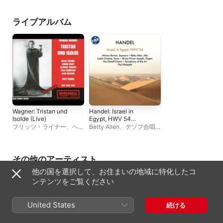
Cornell University
Nilsson
、
ヒュー・トンプ
ルヴァトーレ・バッ
Chorus
、
Robert Hull
、
ソン
、
ブランシェ・シーボ
ニ
、
Claramae Turne
Leona Scheunemann
、
ム
、
メトロポリタン歌劇場
スリー・チャバイ
、
ライブアルバム
Keith Falkner
、
レスリ
合唱団
、
ラモン・ヴィナ
ー・スティーバー
、
ー・チャバイ
イ
、
カルヴァン・マーシ
Jarmila Novotna
、
ュ
、
レスリー・チャバイ
、
ゥ・サヤン
、
メトロ
Thomas Hayward
、
メト
ン歌劇場管弦楽団
、
ロポリタン歌劇場管弦楽
ロ・ターヨ
、
アレッ
団
、
パウル・シェフラー
デ・パオリス
、
メト
タン歌劇場合唱団
、
ツ・ブッシュ
Wagner: Tristan und
Handel: Israel in
Isolde (Live)
Egypt, HWV 54
(Live)
フリッツ・ライナー
、
ヘレ
Betty Allen
、
デソフ合唱
ン・トローベル
、
Sven
団
、
Miriam Burton
、
パウ
Nilsson
、
ヒュー・トンプ
ル・ベップレ
、
レスリー・
ソン
、
ブランシェ・シーボ
チャバイ
、
シンフォニー・
ム
、
メトロポリタン歌劇場
オブ・ジ・エア
その他のアーティスト
合唱団
、
ラモン・ヴィナ
他の国を選択して、お住まいの地域に特化したコ
イ
、
カルヴァン・マーシ
ュ
、
レスリー・チャバイ
、
ンテンツをご覧ください
Thomas Hayward
、
メト
ロポリタン歌劇場管弦楽
団
、
パウル・シェフラー
United States
続ける