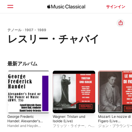
サインイン
ホーム
テノール · 1907 - 1989
レスリー・チャバイ
見つける
検索
最新アルバム
George Frederic
Wagner: Tristan und
Mozart: Le nozze di
Handel: Alexander's
Isolde (Live)
Figaro (Live
Feast or the Power of
Recordings 1949)
Handel and Haydn
フリッツ・ライナー
、
ヘレ
ジョン・ブラウンリ
Music (HWV. 75)
Society Orchestra
、
ン・トローベル
、
Sven
レンツォ・アルヴァ