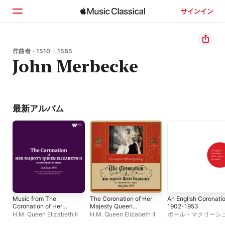
サインイン
ホーム
作曲者 · 1510 - 1585
John Merbecke
見つける
検索
最新アルバム
Music from The
The Coronation of Her
An English Coronatio
Coronation of Her
Majesty Queen
1902-1953
Majesty Queen
Elizabeth II (Live at
H.M. Queen Elizabeth II
H.M. Queen Elizabeth II
ポール・マクリーシ
Elizabeth II (Live at
Westminster Abbey,
イモン・ラッセル・