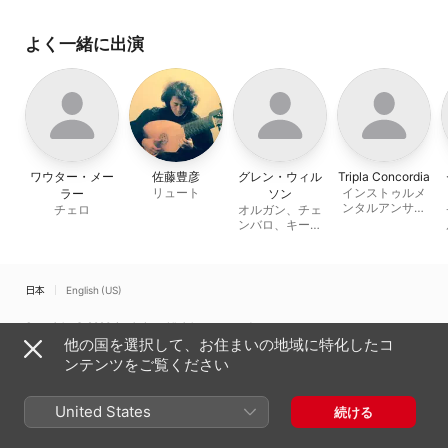
よく一緒に出演
ワウター・メー
佐藤豊彦
グレン・ウィル
Tripla Concordia
リュート
インストゥルメ
ラー
ソン
ンタルアンサン
チェロ
オルガン、チェ
ブル
ンバロ、キーボ
ード
日本
English (US)
Copyright © 2026
Apple Inc.
All rights reserved.
他の国を選択して、お住まいの地域に特化したコ
インターネットサービス利用規約
Apple Musicとプライバシー
ンテンツをご覧ください
Cookieに関する警告
サポート
フィードバック
United States
続ける