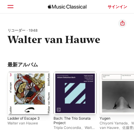
サインイン
ホーム
リコーダー · 1948
Walter van Hauwe
見つける
検索
最新アルバム
Ladder of Escape 3
Bach: The Trio Sonata
Yugen
Project
Walter van Hauwe
Chiyomi Yamada
、
W
Tripla Concordia
、
Walter
van Hauwe
、
佐藤豊
van Hauwe