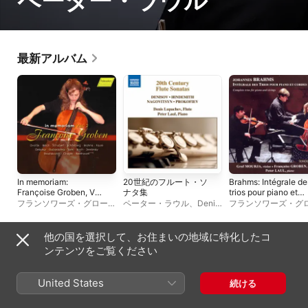
ペーター・ラウル
最新アルバム
In memoriam:
20世紀のフルート・ソ
Brahms: Intégrale de
Françoise Groben, Vol.
ナタ集
trios pour piano et
2 (Remastered 2024)
cordes
フランソワーズ・グローベ
ペーター・ラウル
、
Denis
フランソワーズ・グ
[Live]
ン
Lupachev
ン
、
ペーター・ラウ
ラフ・ムーリャ
他の国を選択して、お住まいの地域に特化したコ
ライブアルバム
ンテンツをご覧ください
United States
続ける