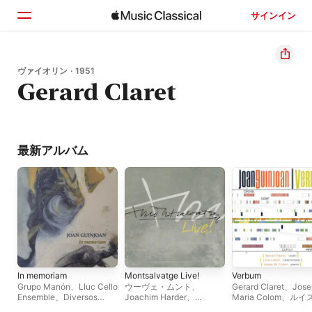
サインイン
ホーム
ヴァイオリン · 1951
Gerard Claret
見つける
検索
最新アルバム
In memoriam
Montsalvatge Live!
Verbum
Grupo Manón
、
Lluc Cello
ウーヴェ・ムント
、
Gerard Claret
、
Jose
Ensemble
、
Diversos
Joachim Harder
、
Maria Colom
、
ルイ
Artistes
、
Onca
、
BCN216
EDMON COLOMER
、
ラレット