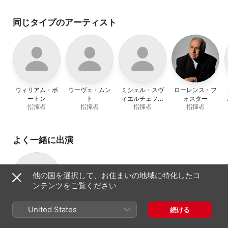
Cobla Selvatana
、
Octeto
Ibérico
、
フランツ=パウ
ル・デッカー
、
Orquestra
同じタイプのアーティスト
Simfònica Del Vallès
、
Ernest Martínez
Izquierdo
、
サルバドー
ル・ブロトンス
、
Jove
Orquestra Simfònica de
Münster
、
Gòtic Brass
、
Orquestra Simfònica I Cor
Del Gran Teatre Del
Liceu
、
ヘスス・ロペス=
ウィリアム・ボ
ウーヴェ・ムン
ミシェル・スヴ
ローレンス・フ
コボス
、
バルセロナ交響楽
ートン
ト
ィエルチェフス
ォスター
団
、
Guerassim
指揮者
指揮者
指揮者
指揮者
キー
Voronkov
、
Elias
Arizcuren
、
Cobla Sant
Jordi - Ciutat de
Barcelona
、
Camerata
よく一緒に出演
Mediterrània
、
Diversos
Artistes
、
Lieder
Càmera
、
ローレンス・フ
ォスター
、
ジュゼップ・ポ
ンス
他の国を選択して、お住まいの地域に特化したコ
ンテンツをご覧ください
Orquestra
United States
続ける
Nacional de
オーケストラ
Cambra