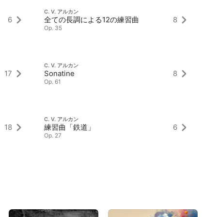
C.
C. V. アルカン
So
6
全ての長調による12の練習曲
8
Op
Op. 35
pa
C. V. アルカン
C.
17
Sonatine
8
演
Op. 61
Op
C. V. アルカン
C.
18
練習曲「鉄道」
6
室
Op. 27
Op