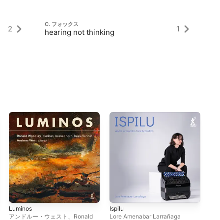
C. フォックス
C
2
1
hearing not thinking
7 
Luminos
Ispilu
Chr
アンドルー・ウェスト
、
Ronald
Lore Amenabar Larrañaga
Ja