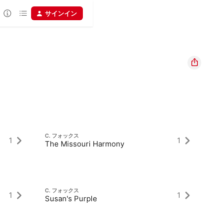
サインイン
C. フォックス
C
1
1
The Missouri Harmony
ク
C. フォックス
C
1
1
Susan's Purple
Re