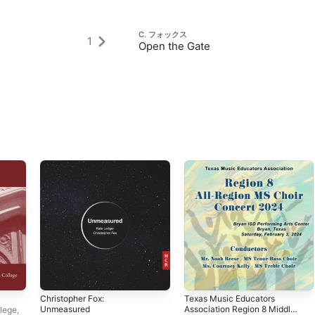
C. フォックス
1
Open the Gate
Christopher Fox:
Texas Music Educators
Unmeasured
Association Region 8 Middle
lege,