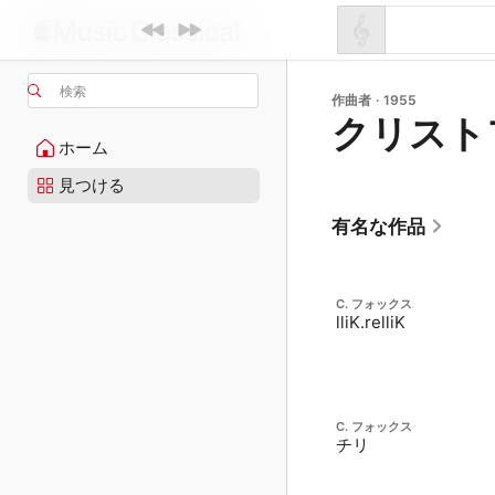
検索
作曲者 · 1955
クリスト
ホーム
見つける
有名な作品
C. フォックス
lliK.relliK
C. フォックス
チリ