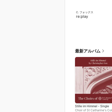
C. フォックス
re:play
最新アルバム
Stille im Himmel - Single
Choir of St Catharine's Col