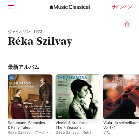
サインイン
ホーム
ヴァイオリン · 1972
Réka Szilvay
見つける
検索
最新アルバム
Schumann: Fantasies
Vivaldi & Kuusisto:
Viulu- ja selloviikarit
& Fairy Tales
The 7 Seasons
Vol 1-4
Réka Szilvay
、
アーポ・
Géza Szilvay
、
Réka
V.A.
ハッキネン
、
Dmitry
Szilvay
、
Csaba