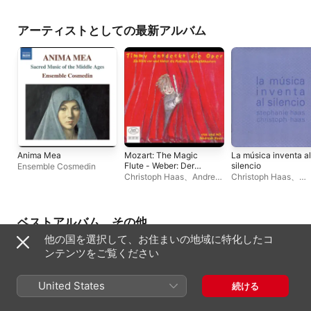
アーティストとしての最新アルバム
Anima Mea
Mozart: The Magic
La música inventa al
Flute - Weber: Der
silencio
Ensemble Cosmedin
Freischutz -
Christoph Haas
、
Andreas
Christoph Haas
、
Humperdinck: Hansel
Haas
、
Bad Tolz Sing und
Stephanie Haas
Und Gretel (Arr. A.
Musikschule Children's
Haas and M. Haake)
Choir
ベストアルバム、その他
他の国を選択して、お住まいの地域に特化したコ
ンテンツをご覧ください
United States
続ける