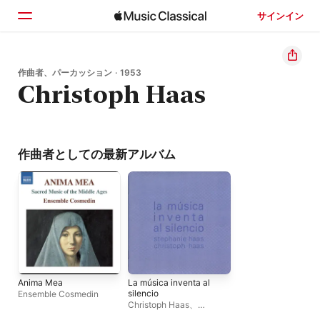
サインイン
ホーム
作曲者、パーカッション · 1953
Christoph Haas
見つける
検索
作曲者としての最新アルバム
Anima Mea
La música inventa al
silencio
Ensemble Cosmedin
Christoph Haas
、
Stephanie Haas