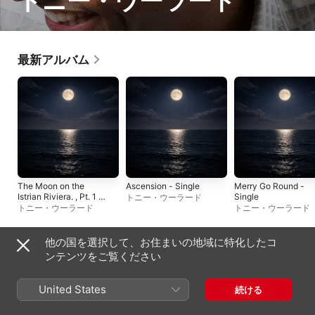
トニー・ウーラード
最新アルバム
The Moon on the
Ascension - Single
Merry Go Round -
Istrian Riviera. , Pt. 1 -
Single
トニー・ウーラード
EP
トニー・ウーラード
トニー・ウーラード
他の国を選択して、お住まいの地域に特化したコ
シングル＆EP
ンテンツをご覧ください
United States
続ける