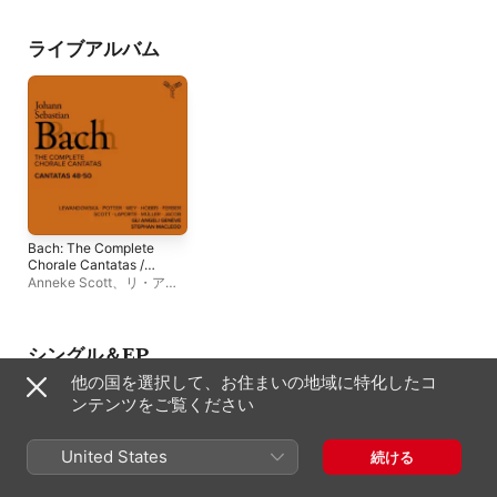
弦楽団
、
バッハ財団合唱
ス・ホッブズ
、
Emmanuel
Terry Wey
、
ミリア
団
、
ルドルフ・ルッツ
Laporte
、
Francis
ォイアージンガー
、
Jacob
、
Guy Ferber
、
VOCALENSEMBLE
ライブアルバム
Thomas Muller
、
RASTATT
、
Les
Aleksandra
Favorites
、
フローリ
Lewandowska
、
ステファ
ン・ジーフェルス
ン・マクロード
、
Terry
Wey
、
アレックス・ポッタ
ー
Bach: The Complete
Chorale Cantatas /
Cantatas 48-50
Anneke Scott
、
リ・アン
(Live)
ジェリ・ジュネーヴ
、
トマ
ス・ホッブズ
、
Emmanuel
Laporte
、
Francis
Jacob
、
Guy Ferber
、
シングル＆EP
Thomas Muller
、
他の国を選択して、お住まいの地域に特化したコ
Aleksandra
Lewandowska
、
ステファ
ンテンツをご覧ください
ン・マクロード
、
Terry
Wey
、
アレックス・ポッタ
ー
United States
続ける