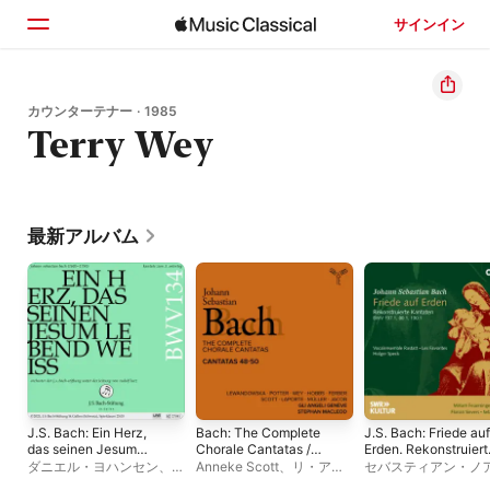
サインイン
ホーム
カウンターテナー · 1985
Terry Wey
見つける
検索
最新アルバム
J.S. Bach: Ein Herz,
Bach: The Complete
J.S. Bach: Friede auf
das seinen Jesum
Chorale Cantatas /
Erden. Rekonstruiert
lebend weiß, BWV 134
Cantatas 48-50
Kantaten, BWV 197.1
ダニエル・ヨハンセン
、
Anneke Scott
、
リ・アン
セバスティアン・ノ
(Live) - EP
(Live)
80.1, 190.1
Terry Wey
、
バッハ財団管
ジェリ・ジュネーヴ
、
トマ
ク
、
HOLGER SPEC