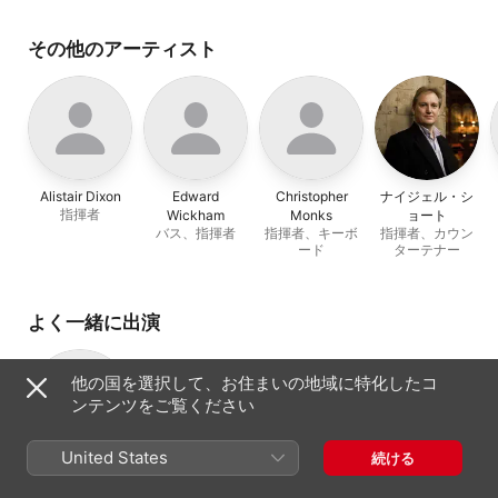
その他のアーティスト
Alistair Dixon
Edward
Christopher
ナイジェル・シ
指揮者
Wickham
Monks
ョート
バス、指揮者
指揮者、キーボ
指揮者、カウン
ード
ターテナー
よく一緒に出演
他の国を選択して、お住まいの地域に特化したコ
ンテンツをご覧ください
United States
続ける
Charivari
Agréable