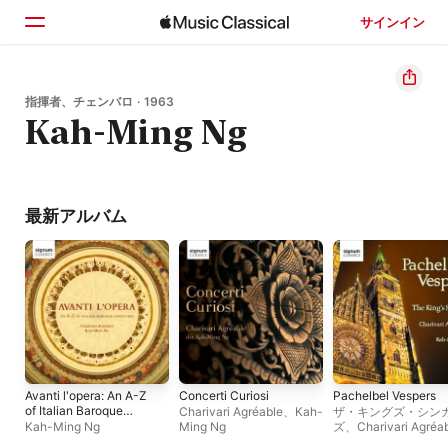
サインイン
ホーム
指揮者、チェンバロ · 1963
Kah-Ming Ng
見つける
検索
最新アルバム
Avanti l'opera: An A-Z
Concerti Curiosi
Pachelbel Vespers
of Italian Baroque
Charivari Agréable
、
Kah-
ザ・キングズ・シン
Overtures
Kah-Ming Ng
Ming Ng
ズ
、
Charivari Agréa
Kah-Ming Ng