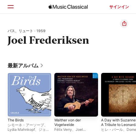
サインイン
ホーム
バス、リュート · 1959
Joel Frederiksen
見つける
検索
最新アルバム
The Birds
Walther von der
A Day with Suzanne
Vogelweide
A Tribute to Leonard
シモーネ・アーソープ
、
Cohen.
Lydia Mahnkopf
、
ジョナ
Félix Verry
、
Joel
ヒレ・パール
、
Dom
サン・ウェア
Frederiksen
、
Vincent
Marinčič
、
Emma-Li