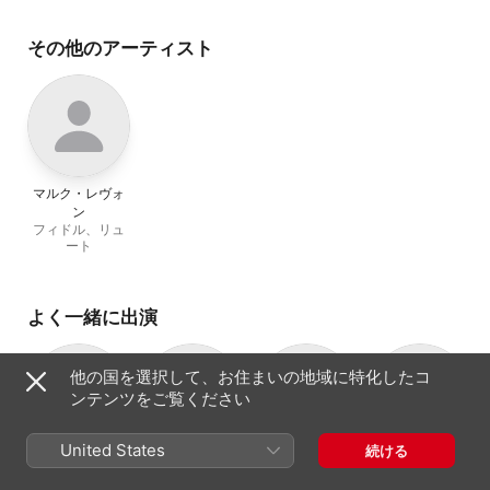
Kibildis
、
Anne Azéma
Roux
、
Joel Frederi
その他のアーティスト
マルク・レヴォ
ン
フィドル、リュ
ート
よく一緒に出演
他の国を選択して、お住まいの地域に特化したコ
ンテンツをご覧ください
United States
続ける
Ensemble
Sabine
Bernd Oliver
Anne Azéma
ソプラノ
Phoenix Munich
Lutzenberger
Fröhlich