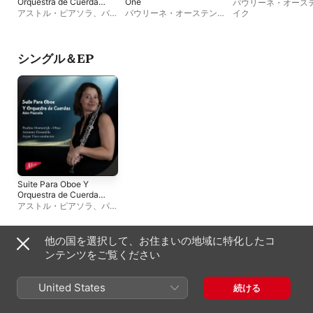
Orquestra de Cuerdas
One
パウリーネ・オース
- EP
アストル・ピアソラ
、
パウ
パウリーネ・オーステンラ
イク
リーネ・オーステンライク
イク
シングル＆EP
Suite Para Oboe Y
Orquestra de Cuerdas
- EP
アストル・ピアソラ
、
パウ
リーネ・オーステンライク
他の国を選択して、お住まいの地域に特化したコ
その他のアーティスト
ンテンツをご覧ください
United States
続ける