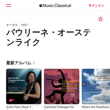
サインイン
ホーム
オーボエ · 1967
パウリーネ・オーステ
見つける
ンライク
検索
最新アルバム
Suite Para Oboe Y
Fantasia! Dialogue for
Notes Are Swallows