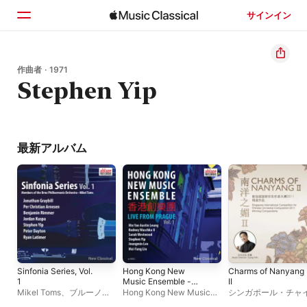
サインイン
ホーム
作曲者 · 1971
Stephen Yip
見つける
検索
最新アルバム
Sinfonia Series, Vol.
Hong Kong New
Charms of Nanyang
1
Music Ensemble -
II
Live from Prague, Vol.
Mikel Toms
、
ブルーノ国
Hong Kong New Music
シンガポール・チャ
1
立フィル・ハーモニー管弦
Ensemble
ズ・オーケストラ
、