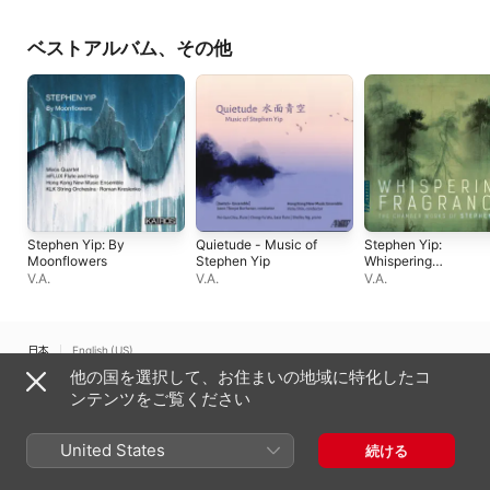
楽団
イェ
ベストアルバム、その他
Stephen Yip: By
Quietude - Music of
Stephen Yip:
Moonflowers
Stephen Yip
Whispering
Fragrance
V.A.
V.A.
V.A.
日本
English (US)
他の国を選択して、お住まいの地域に特化したコ
Copyright © 2026
Apple Inc.
All rights reserved.
ンテンツをご覧ください
インターネットサービス利用規約
Apple Musicとプライバシー
Cookieに関する警告
サポート
フィードバック
United States
続ける